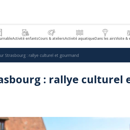
urnable
Activité enfants
Cours & ateliers
Activité aquatique
Dans les airs
Visite &
r Strasbourg : rallye culturel et gourmand
sbourg : rallye culturel 