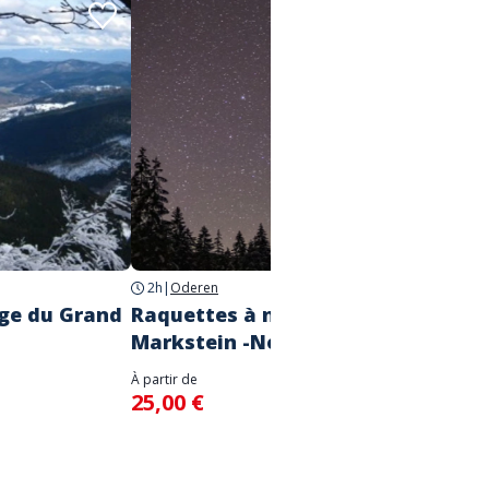
2h
|
Oderen
Lepuix
ige du Grand
Raquettes à neige au
Raque
Markstein -Nocturne
d'Als
À partir de
À partir d
25,00 €
150,0