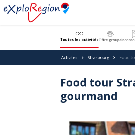
Panneau de gestion des cookies
Toutes les activités
Offre groupe
Inconto
Activités
Strasbourg
Food tou
Food tour Stra
gourmand