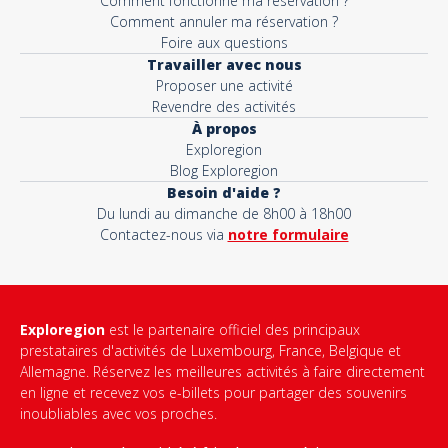
Comment fonctionne ma réservation ?
Comment annuler ma réservation ?
Foire aux questions
Travailler avec nous
Proposer une activité
Revendre des activités
À propos
Exploregion
Blog Exploregion
Besoin d'aide ?
Du lundi au dimanche de 8h00 à 18h00
Contactez-nous via
notre formulaire
Exploregion
est le partenaire officiel des principaux
prestataires d'activités de Luxembourg, France, Belgique et
Allemagne. Réservez les meilleures activités à faire directement
en ligne et recevez vos e-billets pour partager des souvenirs
inoubliables avec vos proches.