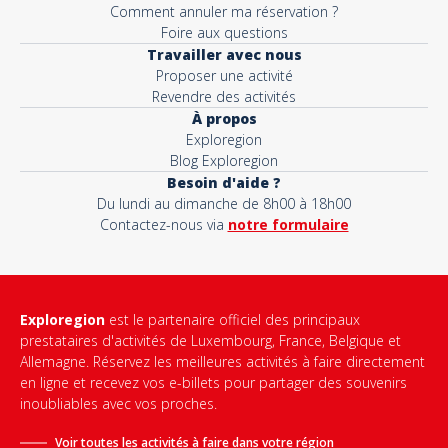
Comment annuler ma réservation ?
Foire aux questions
Travailler avec nous
Proposer une activité
Revendre des activités
À propos
Exploregion
Blog Exploregion
Besoin d'aide ?
Du lundi au dimanche de 8h00 à 18h00
Contactez-nous via
notre formulaire
Exploregion
est le partenaire officiel des principaux
prestataires d'activités de Luxembourg, France, Belgique et
Allemagne. Réservez les meilleures activités à faire directement
en ligne et recevez vos e-billets pour partager des souvenirs
inoubliables avec vos proches.
Voir toutes les activités à faire dans votre région