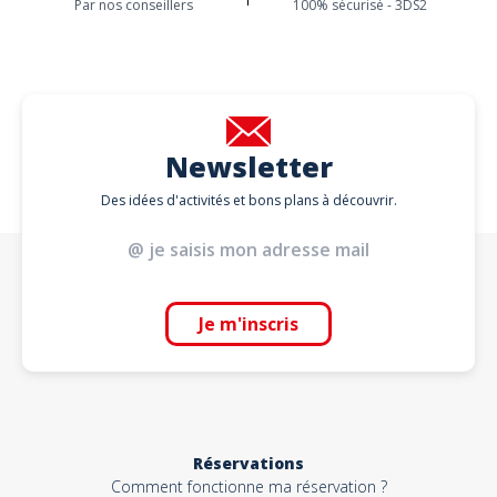
- soit en EARLY BIRDS c'est-à-dire à plus de 45 jours avant l'activité,
Par nos conseillers
100% sécurisé - 3DS2
- soit en LUCKY BIRDS entre 45 jours et 15 jours avant l'activité
- soit en LATE BIRDS à moins de 15 jours avant l'activité.C'est la date à
laquelle le paiement complet nous arrive qui compte. ATTENTION, si
vous réservez avec la mauvaise offre, d'office c'est l'offre LATE BIRDS
qui sera appliquée et l'Atelier ne sera PAS confirmé tant que le
paiement "LATE BIRDS" ne sera pas entièrement payé. Les annulations
et remboursements ne sont pas possibles selon nos Conditions
Générales de Vente.
Newsletter
ATTENTION : comme toutes nos activités elles n'ont lieu QUE
SUR RÉSERVATION
, nous vous invitons dès lors à bien VÉRIFIER AVANT
Des idées d'activités et bons plans à découvrir.
DE RÉSERVER notre disponibilité. En cas d'indisponibilité vous devrez
choisir une autre date disponible, aucun remboursement possible.
Langues parlées
Anglais, Français, Néerlandais
Je m'inscris
Réservations
Comment fonctionne ma réservation ?