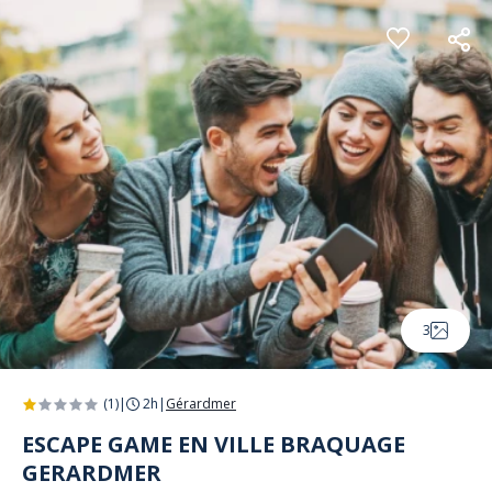
Panneau de gestion des cookies
3
(1)
|
2h
|
Gérardmer
ESCAPE GAME EN VILLE BRAQUAGE
GERARDMER