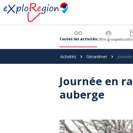
Panneau de gestion des cookies
Toutes les activités
Offre groupe
Inconto
Activités
Gérardmer
Journée 
Journée en ra
auberge