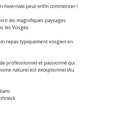
ison hivernale peut enfin commencer !
vrir les magnifiques paysages
s les Vosges.
un repas typiquement vosgien en
e professionnel et passionné qui
moine naturel est exceptionnel !Au
Blanc
Hohneck