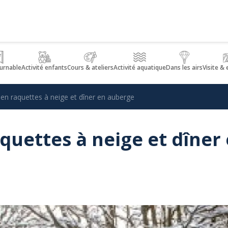
urnable
Activité enfants
Cours & ateliers
Activité aquatique
Dans les airs
Visite &
en raquettes à neige et dîner en auberge
quettes à neige et dîner