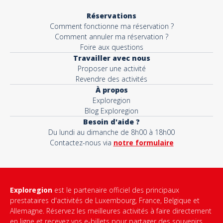
Réservations
Comment fonctionne ma réservation ?
Comment annuler ma réservation ?
Foire aux questions
Travailler avec nous
Proposer une activité
Revendre des activités
À propos
Exploregion
Blog Exploregion
Besoin d'aide ?
Du lundi au dimanche de 8h00 à 18h00
Contactez-nous via
notre formulaire
Exploregion
est le partenaire officiel des principaux
prestataires d'activités de Luxembourg, France, Belgique et
Allemagne. Réservez les meilleures activités à faire directement
en ligne et recevez vos e-billets pour partager des souvenirs