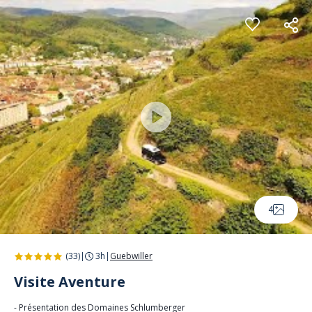
Panneau de gestion des cookies
4
(33)
|
3h
|
Guebwiller
Visite Aventure
- Présentation des Domaines Schlumberger