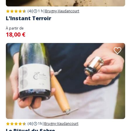
(4)
|
1 h
|
Brugny-Vaudancourt
L'Instant Terroir
À partir de
18,00 €
(4)
|
1h
|
Brugny-Vaudancourt
Le Rituel du Sabre