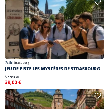
2h
|
Strasbourg
JEU DE PISTE LES MYSTÈRES DE STRASBOURG
À partir de
39,00 €