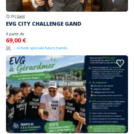
2h
|
Gent
EVG CITY CHALLENGE GAND
À partir de
69,00 €
... Activité spéciale futurs mariés