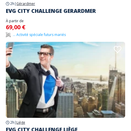
2h
|
Gérardmer
EVG CITY CHALLENGE GERARDMER
À partir de
69,00 €
... Activité spéciale futurs mariés
2h
|
Liège
EVG CITY CHALLENGE LIÈGE