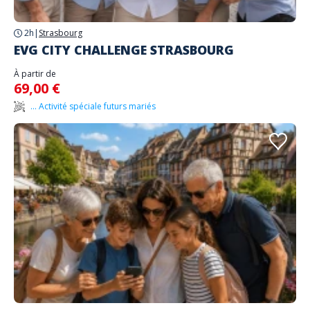
2h
|
Strasbourg
EVG CITY CHALLENGE STRASBOURG
À partir de
69,00 €
... Activité spéciale futurs mariés