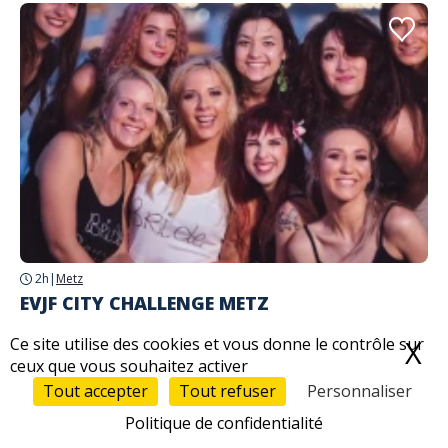
2h
|
Metz
EVJF CITY CHALLENGE METZ
À partir de
Ce site utilise des cookies et vous donne le contrôle sur
X
M
69,00 €
ceux que vous souhaitez activer
... Activité spéciale futurs mariés
Tout accepter
Tout refuser
Personnaliser
Politique de confidentialité